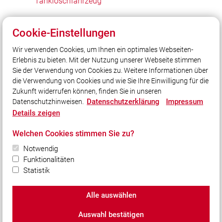
Tanklöschfahrzeug
Weiter
Cookie-Einstellungen
Hilfeleistungslöschfahrzeug
Wir verwenden Cookies, um Ihnen ein optimales Webseiten-
Erlebnis zu bieten. Mit der Nutzung unserer Webseite stimmen
Sie der Verwendung von Cookies zu. Weitere Informationen über
Unser Leitsatz
die Verwendung von Cookies und wie Sie Ihre Einwilligung für die
Zukunft widerrufen können, finden Sie in unseren
Datenschutzerklärung
Impressum
Datenschutzhinweisen.
Social Media
Details zeigen
Auch unterwegs immer auf dem Laufenden bleiben?
Welchen Cookies stimmen Sie zu?
Bleiben Sie mit uns in Kontakt und vernetzen Sie sich
mit uns!
Notwendig
Funktionalitäten
Statistik
Alle auswählen
© 2026 www.ff-kem.de
Auswahl bestätigen
Impressum
|
Datenschutz
|
Cookie-Einstellungen